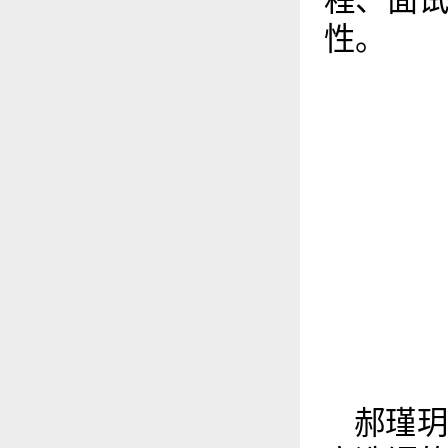
程、面
性。
郝瑾