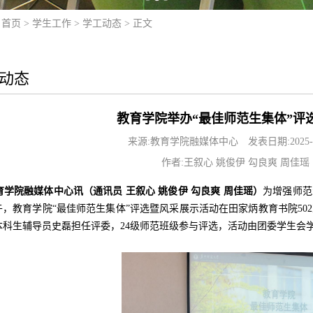
：
首页
>
学生工作
>
学工动态
> 正文
动态
教育学院举办“最佳师范生集体”评
来源:​教育学院融媒体中心
发表日期:2025-1
作者:王叙心 姚俊伊 勾良爽 周佳瑶
育学院融媒体中心讯（通讯员 王叙心 姚俊伊 勾良爽 周佳瑶）
为增强师范
中午，教育学院“最佳师范生集体”评选暨风采展示活动在田家炳教育书院5
4级本科生辅导员史磊担任评委，24级师范班级参与评选，活动由团委学生会