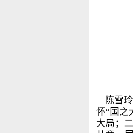
陈雪
怀“国之
大局；