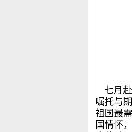
七月
嘱托与
祖国最
国情怀