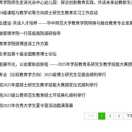
育学院师生走进光谷中心幼儿园：探访创新教育实践，共话未来幼教新生
024级课程与教学论等方向硕士研究生教育实习工作启动
业建设·共话人才培养 ——华中师范大学教育学院特殊与融合教育专业发
融管理学院一行莅临我院调研指导
6年教育学院硕博连读工作方案
生参加第十届全国教育博士论坛
能展华光，以会聚新启新程 ——2025年学前教育系研究生教学技能大赛
专业（比较教育学方向）2025级博士研究生见面会顺利举行
院2025年度硕士研究生教学技能大赛颁奖仪式顺利举行
院2025级公费师范生教育硕士开班典礼顺利举行
院2025年优秀大学生夏令营活动圆满落幕
上页
1
2
3
下